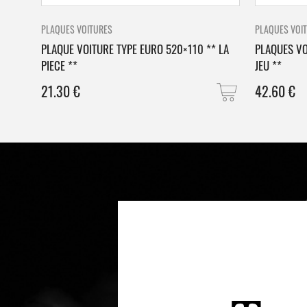
PLAQUES VOITURES
PLAQUES VOI
PLAQUE VOITURE TYPE EURO 520×110 ** LA
PLAQUES VO
PIECE **
JEU **
21.30
€
42.60
€