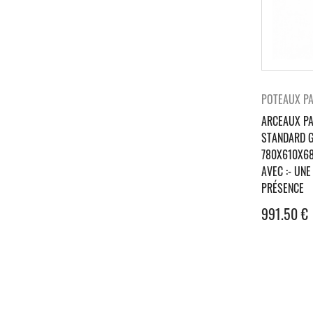
POTEAUX P
ARCEAUX PA
STANDARD G
780X610X6
AVEC :- UN
PRÉSENCE
991.50
€