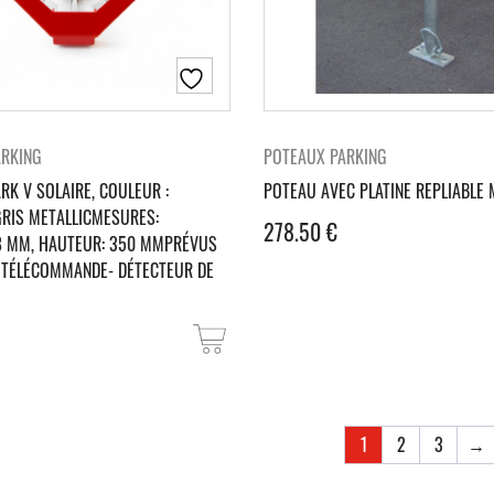
ARKING
POTEAUX PARKING
RK V SOLAIRE, COULEUR :
POTEAU AVEC PLATINE REPLIABLE M
RIS METALLICMESURES:
278.50
€
8 MM, HAUTEUR: 350 MMPRÉVUS
E TÉLÉCOMMANDE- DÉTECTEUR DE
1
2
3
→