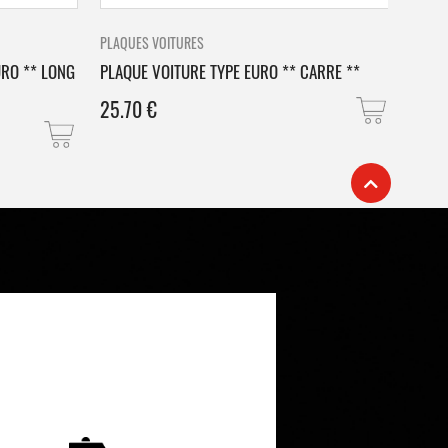
PLAQUES VOITURES
PLAQU
URO ** LONG
PLAQUE VOITURE TYPE EURO ** CARRE **
PLAQ
25.70
€
25.