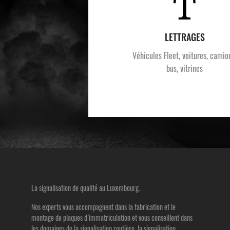
LETTRAGES
Véhicules Fleet, voitures, camio
bus, vitrines
La signalisation de qualité au Luxembourg.
Nos experts vous accompagnent dans la fabrication et le
montage de plaques d’immatriculation et vous conseillent dans
les domaines de la signalisation routière, la signalisation