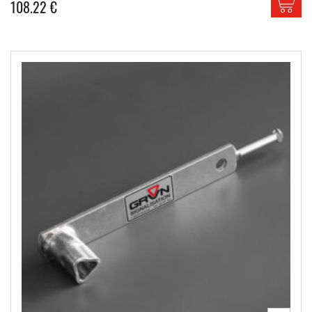
108.22
€