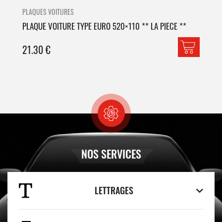
PLAQUES VOITURES
PLA
PLAQUE VOITURE TYPE EURO 520×110 ** LA PIECE **
PLA
21.30
€
42
NOS SERVICES
LETTRAGES