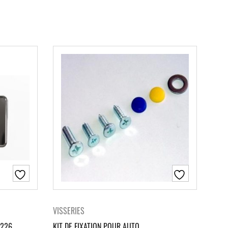
VISSERIES
×226
KIT DE FIXATION POUR AUTO