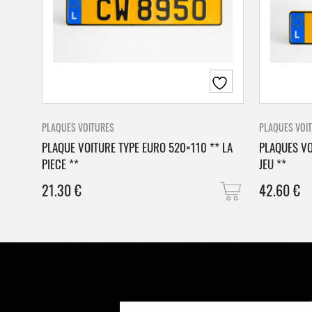
PLAQUES VOITURES
PLAQUES VOI
PLAQUE VOITURE TYPE EURO 520×110 ** LA
PLAQUES VO
PIECE **
JEU **
21.30
€
42.60
€