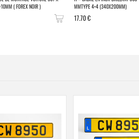
=10MM ( FOREX NOIR )
MMTYPE 4×4 (340X200MM)
17.70
€