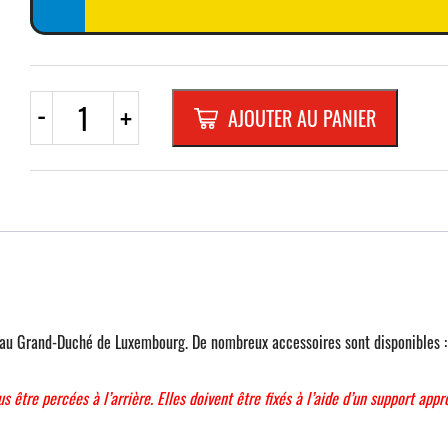
quantité
-
+
AJOUTER AU PANIER
de
PLAQUE
VOITURE
TYPE
EURO
**
CARRE
**
au Grand-Duché de Luxembourg. De nombreux accessoires sont disponibles : ca
us être percées à l’arrière. Elles doivent être fixés à l’aide d’un support app