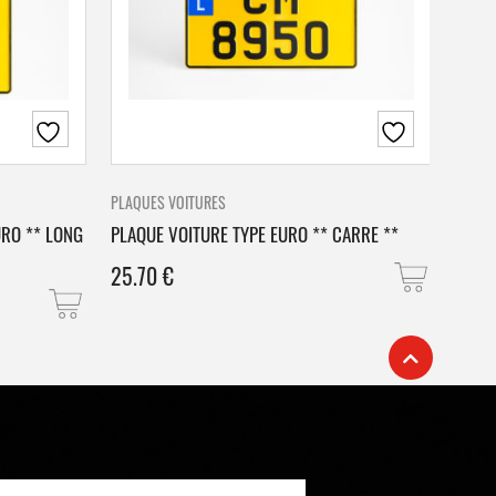
PLAQUES VOITURES
PLAQU
URO ** LONG
PLAQUE VOITURE TYPE EURO ** CARRE **
PLAQ
25.70
€
25.