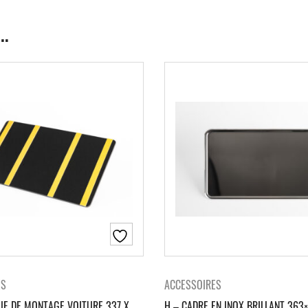
…
ES
ACCESSOIRES
E DE MONTAGE VOITURE 337 X
H – CADRE EN INOX BRILLANT 363