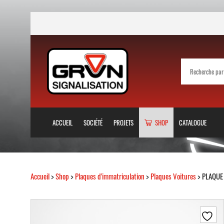
ACCUEIL
SOCIÉTÉ
PROJETS
SHOP
CATALOGUE
Accueil
>
Shop
>
Plaques d'immatriculation
>
Plaques Voitures
> PLAQUE