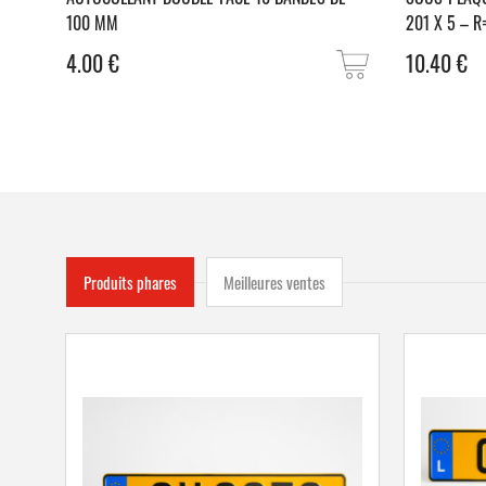
100 MM
201 X 5 – R
4.00
€
10.40
€
Produits phares
Meilleures ventes