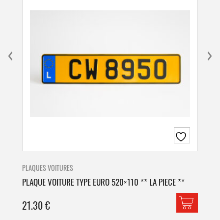
PLAQUES VOITURES
PLA
PLAQUE VOITURE TYPE EURO 520×110 ** LA PIECE **
PLA
21.30
€
42