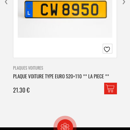
PLAQUES VOITURES
PLA
PLAQUE VOITURE TYPE EURO 520×110 ** LA PIECE **
PLA
21.30
€
42