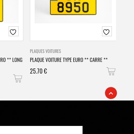
PLAQUES VOITURES
PLAQU
URO ** LONG
PLAQUE VOITURE TYPE EURO ** CARRE **
PLAQ
25.70
€
25.