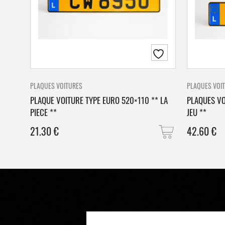
PLAQUES VOITURES
PLAQUES VOI
PLAQUE VOITURE TYPE EURO 520×110 ** LA
PLAQUES VO
PIECE **
JEU **
21.30
€
42.60
€