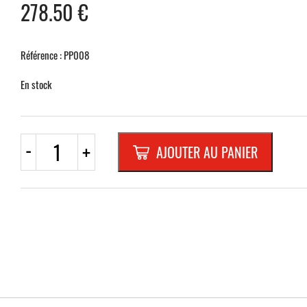
278.50
€
Référence : PP008
En stock
quantité
-
+
AJOUTER AU PANIER
de
POTEAU
AVEC
PLATINE
REPLIABLE
MODELL
"
F
"