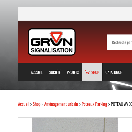
ACCUEIL
SOCIÉTÉ
PROJETS
SHOP
CATALOGUE
Accueil
>
Shop
>
Aménagement urbain
>
Poteaux Parking
> POTEAU AVEC