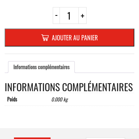
quantité
-
+
de
RIVETS
EN
ALUMINIUM
AJOUTER AU PANIER
4,8x15BOITE
DE
250
PIECES
Informations complémentaires
INFORMATIONS COMPLÉMENTAIRES
Poids
0.000 kg