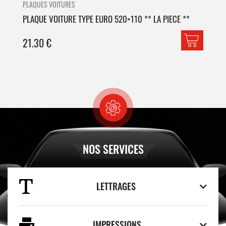
PLAQUES VOITURES
PLA
PLAQUE VOITURE TYPE EURO 520×110 ** LA PIECE **
PLA
21.30
€
42
NOS SERVICES
LETTRAGES
IMPRESSIONS