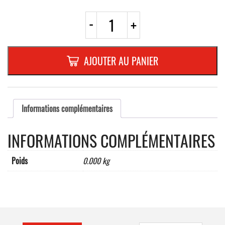
quantité
-
+
de
RIVETS
EN
ALUMINIUM
AJOUTER AU PANIER
4,8x21BOITE
DE
250
PIECES
Informations complémentaires
INFORMATIONS COMPLÉMENTAIRES
Poids
0.000 kg