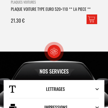
PLAQUES VOITURES
PLA
PLAQUE VOITURE TYPE EURO 520×110 ** LA PIECE **
PLA
21.30
€
42
NOS SERVICES
LETTRAGES
IMPRESSIONS