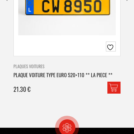
PLAQUES VOITURES
PLA
PLAQUE VOITURE TYPE EURO 520×110 ** LA PIECE **
PLA
21.30
€
42