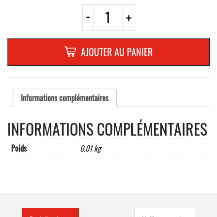
quantité
-
+
de
AUTOCOLLANT
DOUBLE-
FACE
AJOUTER AU PANIER
10
BANDES
DE
100
mm
Informations complémentaires
INFORMATIONS COMPLÉMENTAIRES
Poids
0.01 kg