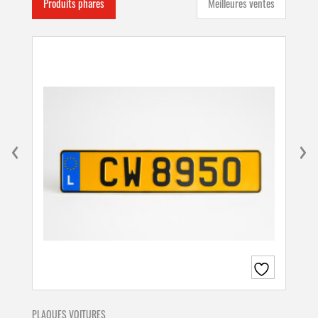
Produits phares
Meilleures ventes
PLAQUES VOITURES
PLA