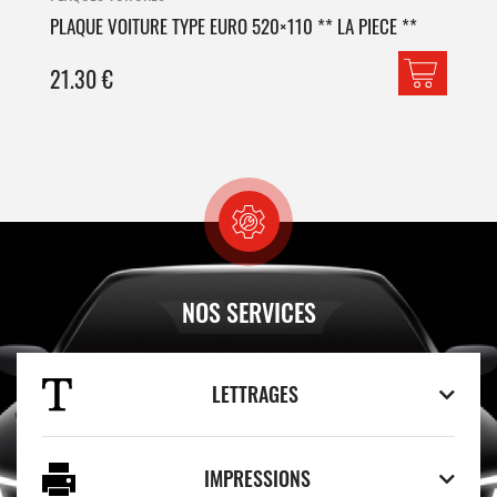
PLAQUE VOITURE TYPE EURO 520×110 ** LA PIECE **
PLA
21.30
€
42
NOS SERVICES
LETTRAGES
IMPRESSIONS