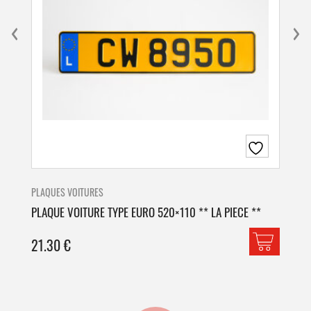
PLAQUES VOITURES
PLA
PLAQUE VOITURE TYPE EURO 520×110 ** LA PIECE **
PLA
21.30
€
42