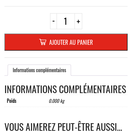
quantité
-
+
de
h
-
CADRE
AJOUTER AU PANIER
EN
INOX
BRILLANT
363x226
mmtype
Informations complémentaires
4x4
(340x200mm)
INFORMATIONS COMPLÉMENTAIRES
Poids
0.000 kg
VOUS AIMEREZ PEUT-ÊTRE AUSSI…