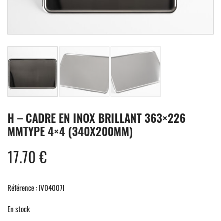
H – CADRE EN INOX BRILLANT 363×226
MMTYPE 4×4 (340X200MM)
17.70
€
Référence : IV04007I
En stock