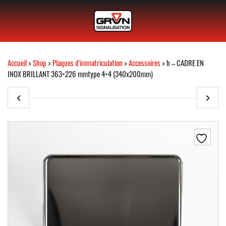
Accueil
>
Shop
>
Plaques d'immatriculation
>
Accessoires
> h – CADRE EN
INOX BRILLANT 363×226 mmtype 4×4 (340x200mm)