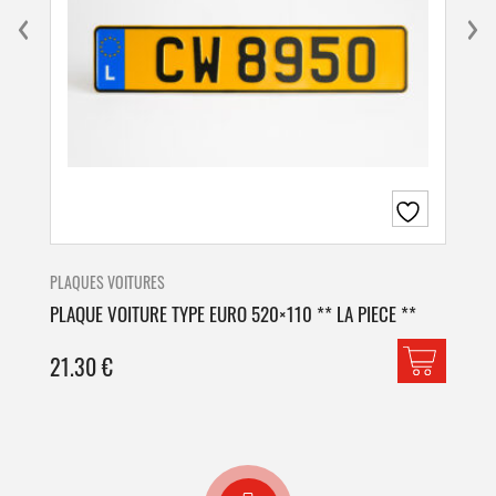
PLAQUES VOITURES
PLA
PLAQUE VOITURE TYPE EURO 520×110 ** LA PIECE **
PLA
21.30
€
42