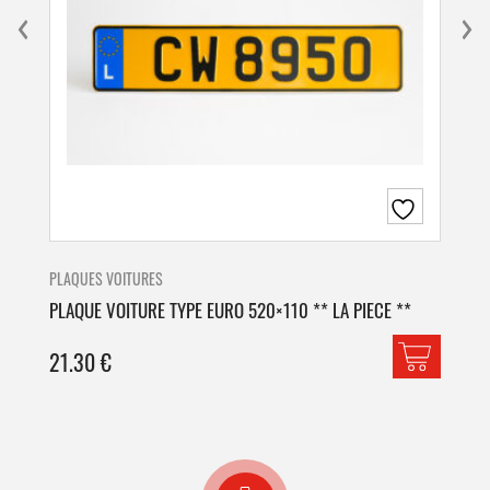
PLAQUES VOITURES
PLA
PLAQUE VOITURE TYPE EURO 520×110 ** LA PIECE **
PLA
21.30
€
42