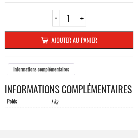
quantité
-
+
de
D10
ROND
600mm
AJOUTER AU PANIER
REFL.
RANDFORM
Informations complémentaires
INFORMATIONS COMPLÉMENTAIRES
Poids
1 kg