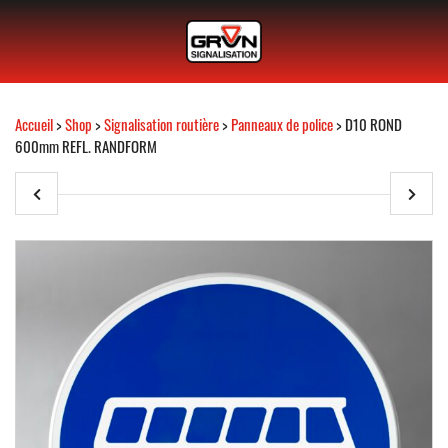
Accueil
>
Shop
>
Signalisation routière
>
Panneaux de police
> D10 ROND
600mm REFL. RANDFORM