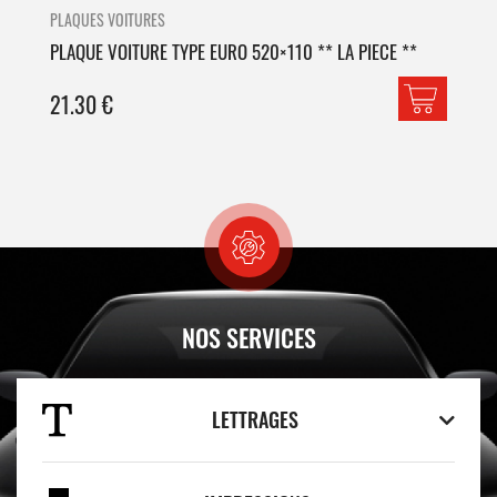
PLAQUES VOITURES
PLA
PLAQUE VOITURE TYPE EURO 520×110 ** LA PIECE **
PLA
21.30
€
42
NOS SERVICES
LETTRAGES