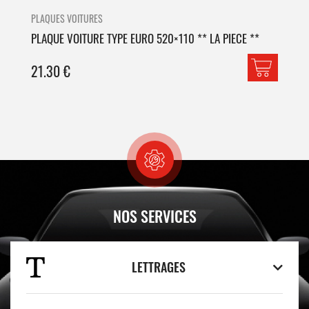
PLAQUES VOITURES
PLA
PLAQUE VOITURE TYPE EURO 520×110 ** LA PIECE **
PLA
21.30
€
42
NOS SERVICES
LETTRAGES