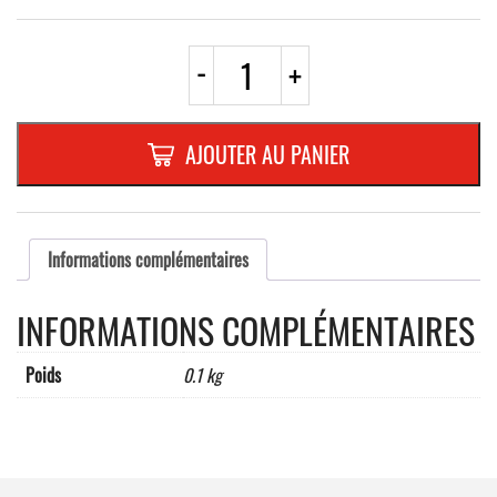
quantité
-
+
de
AUTOCOLLANT
"BEBE
A
AJOUTER AU PANIER
BORD"
VERT
Dimensions
:
110
Informations complémentaires
x
125
INFORMATIONS COMPLÉMENTAIRES
mm
Poids
0.1 kg