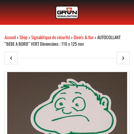
Accueil
>
Shop
>
Signalétique de sécurité
>
Divers & fun
> AUTOCOLLANT
“BEBE A BORD” VERT Dimensions : 110 x 125 mm