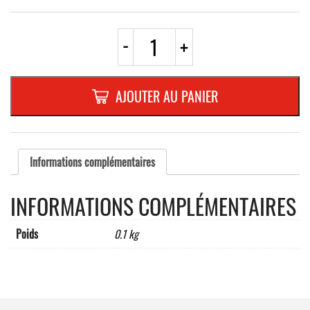
quantité
-
+
de
AUTOCOLLANT
"BEBE
A
AJOUTER AU PANIER
BORD"
BLEU
Dimensions
:
110
Informations complémentaires
x
125
INFORMATIONS COMPLÉMENTAIRES
mm
Poids
0.1 kg