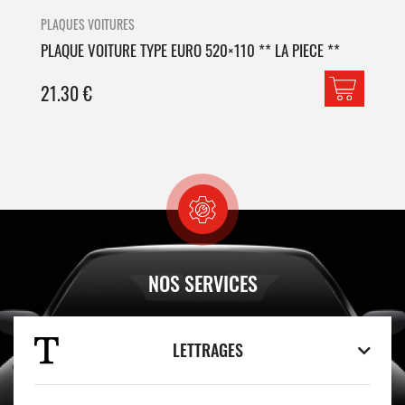
PLAQUES VOITURES
PLA
PLAQUE VOITURE TYPE EURO 520×110 ** LA PIECE **
PLA
21.30
€
42
NOS SERVICES
LETTRAGES