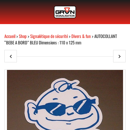
Accueil
>
Shop
>
Signalétique de sécurité
>
Divers & fun
> AUTOCOLLANT
“BEBE A BORD” BLEU Dimensions : 110 x 125 mm