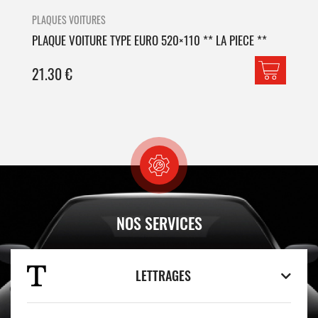
PLAQUES VOITURES
PLA
PLAQUE VOITURE TYPE EURO 520×110 ** LA PIECE **
PLA
21.30
€
42
NOS SERVICES
LETTRAGES