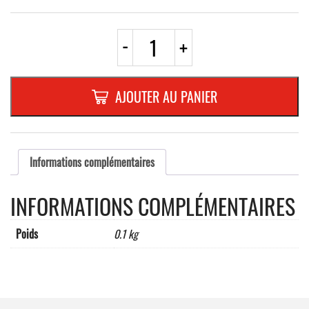
quantité
-
+
de
AUTOCOLLANT
"BEBE
A
AJOUTER AU PANIER
BORD"
GRIS
Dimensions
:
110
Informations complémentaires
x
125
INFORMATIONS COMPLÉMENTAIRES
mm
Poids
0.1 kg