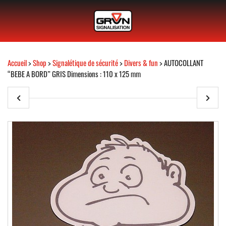
Accueil
>
Shop
>
Signalétique de sécurité
>
Divers & fun
> AUTOCOLLANT
“BEBE A BORD” GRIS Dimensions : 110 x 125 mm