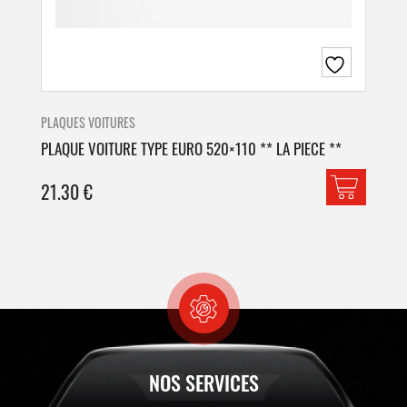
PLAQUES VOITURES
PLA
PLAQUE VOITURE TYPE EURO 520×110 ** LA PIECE **
PLA
21.30
€
42
NOS SERVICES