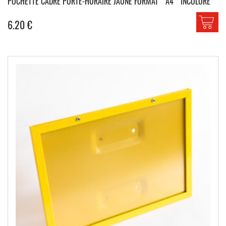
POCHETTE CADRE PORTE-HORAIRE JAUNE FORMAT ” A4 ” INCOLORE
6.20
€