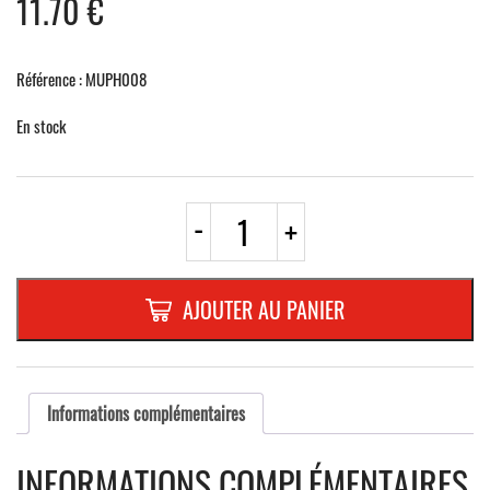
11.70
€
Référence : MUPH008
En stock
quantité
-
+
de
POCHETTE
CADRE
PORTE-
AJOUTER AU PANIER
HORAIRE
"MABEG"
FORMAT
"
A3
Informations complémentaires
"
INCOLORE
INFORMATIONS COMPLÉMENTAIRES