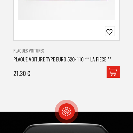
PLAQUES VOITURES
PLA
PLAQUE VOITURE TYPE EURO 520×110 ** LA PIECE **
PLA
21.30
€
42