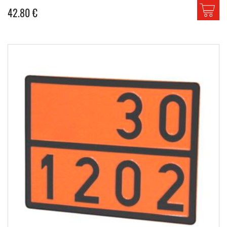
42.80
€