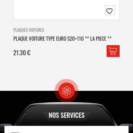
PLAQUES VOITURES
PLA
PLAQUE VOITURE TYPE EURO 520×110 ** LA PIECE **
PLA
21.30
€
42
NOS SERVICES