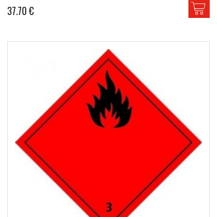
37.70
€