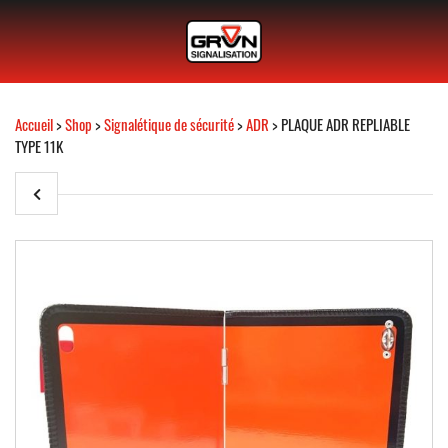
Accueil
>
Shop
>
Signalétique de sécurité
>
ADR
> PLAQUE ADR REPLIABLE
TYPE 11K