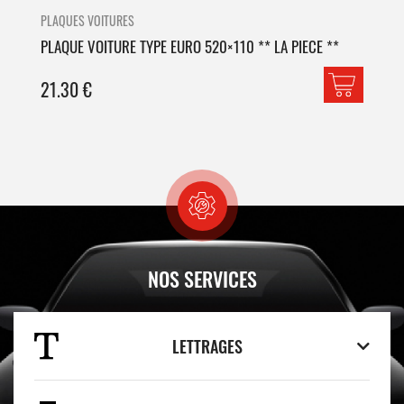
PLAQUES VOITURES
PLA
PLAQUE VOITURE TYPE EURO 520×110 ** LA PIECE **
PLA
21.30
€
42
NOS SERVICES
LETTRAGES