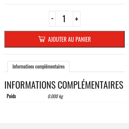
quantité
-
+
de
PLAQUE
ADR
REPLIABLE
AJOUTER AU PANIER
TYPE
11K
Informations complémentaires
INFORMATIONS COMPLÉMENTAIRES
Poids
0.000 kg