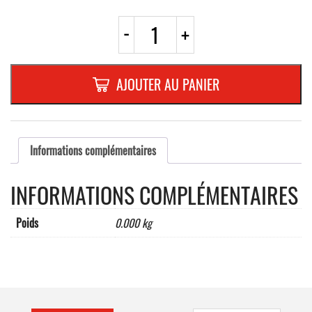
quantité
-
+
de
VIS
METRIQUE
A
AJOUTER AU PANIER
TETE
FRAISE
5x16
DIN
965BOITE
Informations complémentaires
DE
100
INFORMATIONS COMPLÉMENTAIRES
PIECES
Poids
0.000 kg