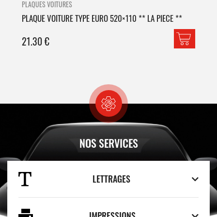
PLAQUES VOITURES
PLA
PLAQUE VOITURE TYPE EURO 520×110 ** LA PIECE **
PLA
21.30
€
42
NOS SERVICES
LETTRAGES
IMPRESSIONS