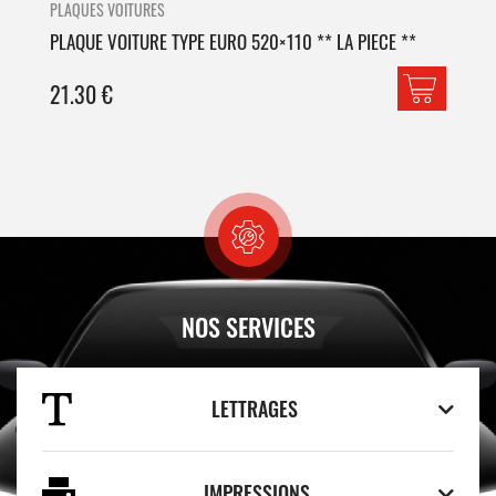
PLAQUES VOITURES
PLA
PLAQUE VOITURE TYPE EURO 520×110 ** LA PIECE **
PLA
21.30
€
42
NOS SERVICES
LETTRAGES
IMPRESSIONS