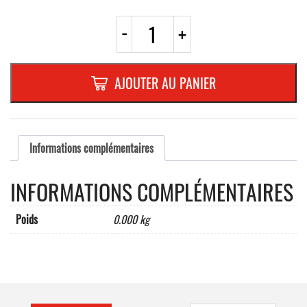
quantité
-
+
de
VIS
AUTO-
TARAUDEUSE
AJOUTER AU PANIER
5X19BOITE
DE
100
PIECES
Informations complémentaires
INFORMATIONS COMPLÉMENTAIRES
Poids
0.000 kg