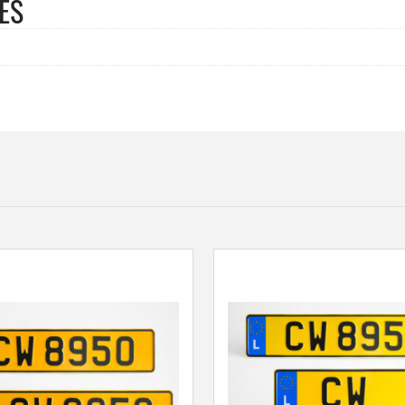
ES
200
mm,"INTERDIT
PIETONS"