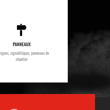
PANNEAUX
eignes, signalétiques, panneaux de
chantier