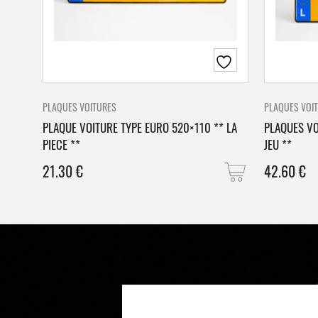
PLAQUES VOITURES
PLAQUES VOI
PLAQUE VOITURE TYPE EURO 520×110 ** LA
PLAQUES VO
PIECE **
JEU **
21.30
€
42.60
€