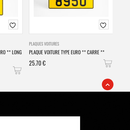
PLAQUES VOITURES
PLAQU
URO ** LONG
PLAQUE VOITURE TYPE EURO ** CARRE **
PLAQ
25.70
€
25.