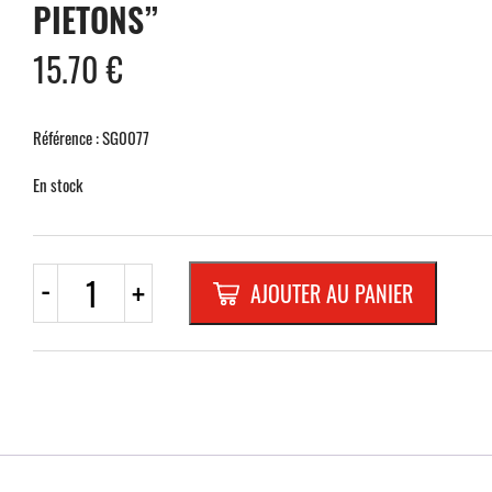
PIETONS”
15.70
€
Référence : SG0077
En stock
quantité
-
+
AJOUTER AU PANIER
de
ROND
EN
ALUMINIUM
PLAT
:
2
MM,DIAMETRE
: