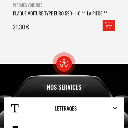
PLAQUES VOITURES
PLA
PLAQUE VOITURE TYPE EURO 520×110 ** LA PIECE **
PLA
21.30
€
42
NOS SERVICES
LETTRAGES