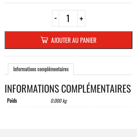
quantité
-
+
de
ROND
EN
ALUMINIUM
AJOUTER AU PANIER
PLAT
:
2
MM,DIAMETRE
:
Informations complémentaires
400
mm,"FEUX
INFORMATIONS COMPLÉMENTAIRES
OUVERT
INTERDIT"
Poids
0.000 kg