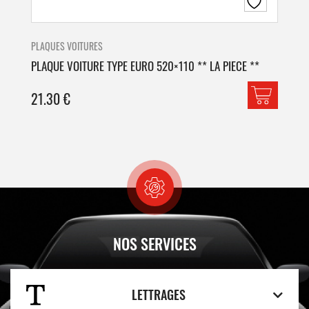
PLAQUES VOITURES
PLA
PLAQUE VOITURE TYPE EURO 520×110 ** LA PIECE **
PLA
21.30
€
42
NOS SERVICES
LETTRAGES