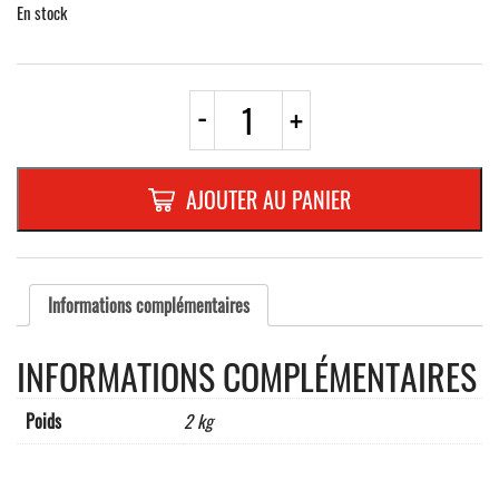
En stock
quantité
-
+
de
POTEAU
"
FLEXI
AJOUTER AU PANIER
"
h=
750
MM
NOIR
Informations complémentaires
(Bande
jaune
INFORMATIONS COMPLÉMENTAIRES
RF)
Ø
80
Poids
2 kg
mm,