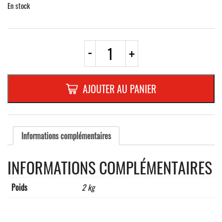
En stock
quantité
-
+
de
POTEAU
"
FLEXI
AJOUTER AU PANIER
"
h=
750
MM
NOIR
Informations complémentaires
(Bande
blanche
INFORMATIONS COMPLÉMENTAIRES
RF)
Ø
80
Poids
2 kg
mm,