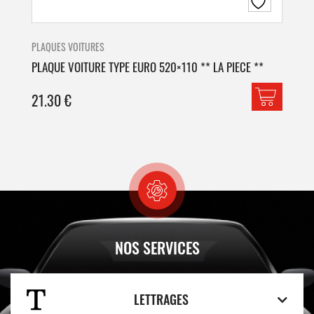
PLAQUES VOITURES
PLA
PLAQUE VOITURE TYPE EURO 520×110 ** LA PIECE **
PLA
21.30
€
42
NOS SERVICES
LETTRAGES