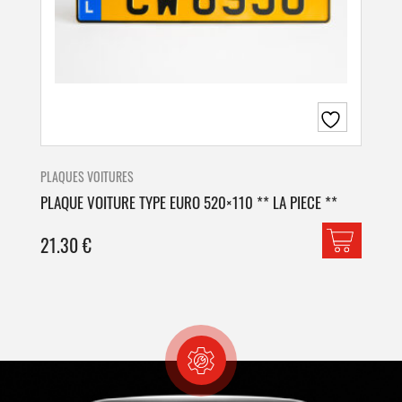
PLAQUES VOITURES
PLA
PLAQUE VOITURE TYPE EURO 520×110 ** LA PIECE **
PLA
21.30
€
42