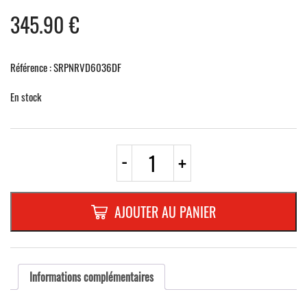
345.90
€
Référence : SRPNRVD6036DF
En stock
quantité
-
+
de
PNR
DOUBLE-
FACE
AJOUTER AU PANIER
"VENDOME
52",
600x360mm
fond
recto/verso
Informations complémentaires
en
blanc