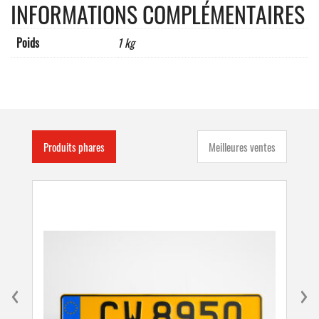
INFORMATIONS COMPLÉMENTAIRES
réfléchissant,
profilés
nature
Poids
1 kg
anodisé,fixation
en
saillie
décor
:
impression
digital
Produits phares
Meilleures ventes
quadri
+
pelliculage
de
protection