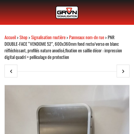
Accueil
>
Shop
>
Signalisation routière
>
Panneaux nom-de rue
> PNR
DOUBLE-FACE “VENDOME 52”, 600x360mm fond recto/verso en blanc
réfléchissant, profilés nature anodisé,fixation en saillie décor : impression
digital quadri + pelliculage de protection