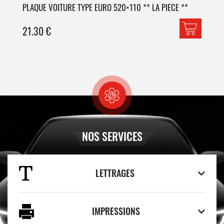
PLAQUE VOITURE TYPE EURO 520×110 ** LA PIECE **
PLA
21.30
€
42
NOS SERVICES
LETTRAGES
IMPRESSIONS