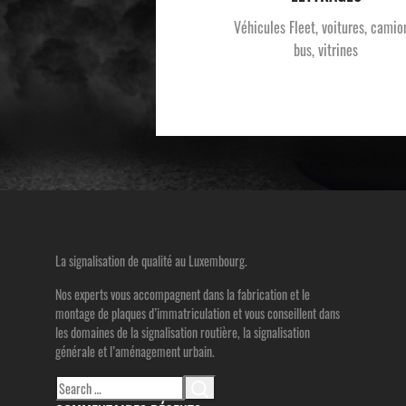
Véhicules Fleet, voitures, camio
bus, vitrines
La signalisation de qualité au Luxembourg.
Nos experts vous accompagnent dans la fabrication et le
montage de plaques d’immatriculation et vous conseillent dans
les domaines de la signalisation routière, la signalisation
générale et l’aménagement urbain.
Search
for: