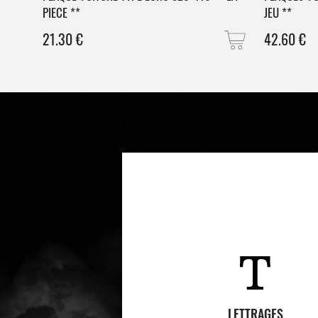
PIECE **
JEU **
21.30
€
42.60
€
LETTRAGES