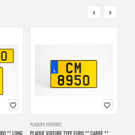
PLAQUES VOITURES
PLAQU
URO ** LONG
PLAQUE VOITURE TYPE EURO ** CARRE **
PLAQ