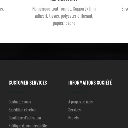
ns,
Numérique tout format, Support : film
Ens
adhésif, tissus, polyester diffusant,
papier, bâche
CUSTOMER SERVICES
INFORMATIONS SOCIÉTÉ
Contactez-nous
À propos de nous
Expédition et retour
Services
Conditions d’utilisation
Projets
Politique de confidentialité