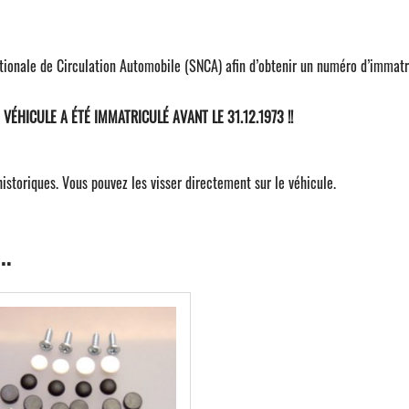
x
200
mm
tionale de Circulation Automobile (SNCA) afin d’obtenir un numéro d’immatr
VÉHICULE A ÉTÉ IMMATRICULÉ AVANT LE 31.12.1973 !!
istoriques. Vous pouvez les visser directement sur le véhicule.
…