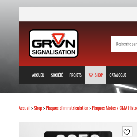
ACCUEIL
SOCIÉTÉ
PROJETS
SHOP
CATALOGUE
Accueil
>
Shop
>
Plaques d'immatriculation
>
Plaques Motos / CMA Histo