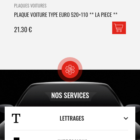
PLAQUES VOITURES
PLA
PLAQUE VOITURE TYPE EURO 520×110 ** LA PIECE **
PLA
21.30
€
42
NOS SERVICES
LETTRAGES