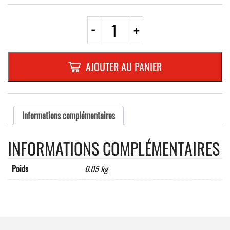
quantité
-
+
de
PICTO
INOX
RELIEF
AJOUTER AU PANIER
h=
120
mm
"
DAME
Informations complémentaires
"
INFORMATIONS COMPLÉMENTAIRES
Poids
0.05 kg