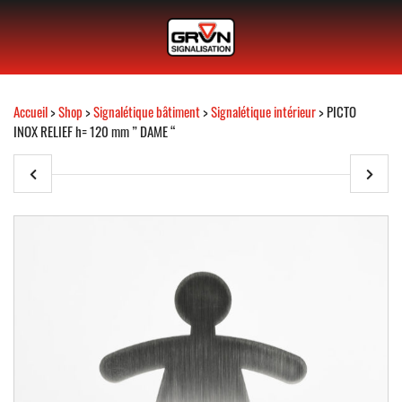
Accueil
>
Shop
>
Signalétique bâtiment
>
Signalétique intérieur
> PICTO
INOX RELIEF h= 120 mm ” DAME “