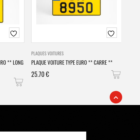
PLAQUES VOITURES
PLAQU
URO ** LONG
PLAQUE VOITURE TYPE EURO ** CARRE **
PLAQ
25.70
€
25.