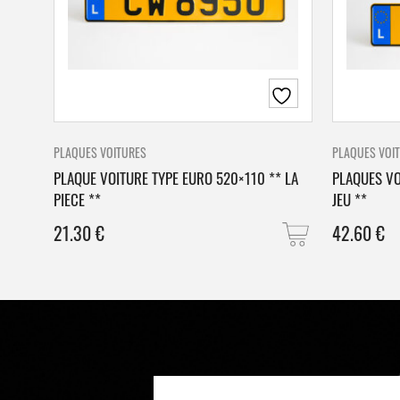
PLAQUES VOITURES
PLAQUES VOI
PLAQUE VOITURE TYPE EURO 520×110 ** LA
PLAQUES VO
PIECE **
JEU **
21.30
€
42.60
€