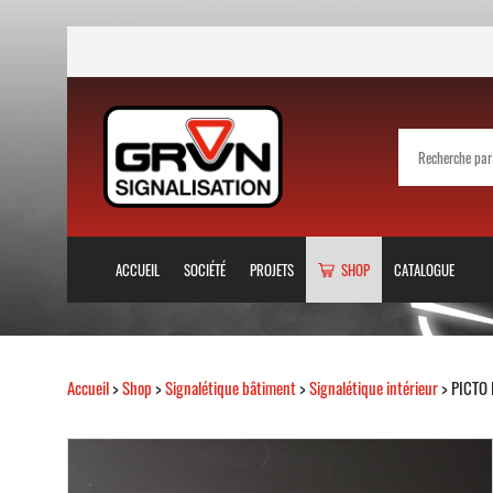
ACCUEIL
SOCIÉTÉ
PROJETS
SHOP
CATALOGUE
Accueil
>
Shop
>
Signalétique bâtiment
>
Signalétique intérieur
> PICTO 