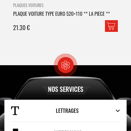
PLAQUES VOITURES
PLA
PLAQUE VOITURE TYPE EURO 520×110 ** LA PIECE **
PLA
21.30
€
42
NOS SERVICES
LETTRAGES