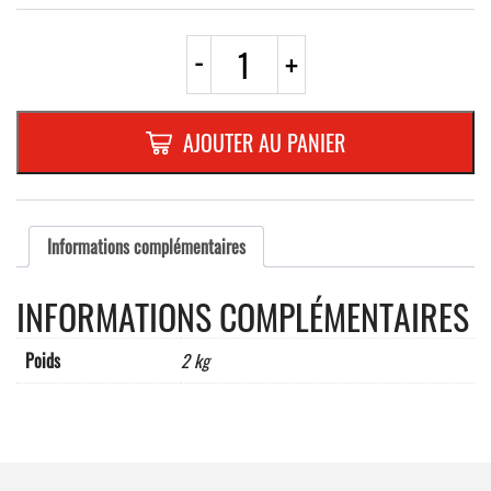
quantité
-
+
de
C3g
ROND
600mm
AJOUTER AU PANIER
REFL.
RANDFORM
Informations complémentaires
INFORMATIONS COMPLÉMENTAIRES
Poids
2 kg