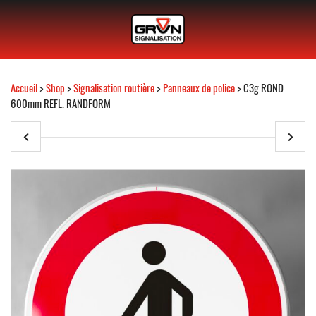
Accueil
>
Shop
>
Signalisation routière
>
Panneaux de police
> C3g ROND
600mm REFL. RANDFORM