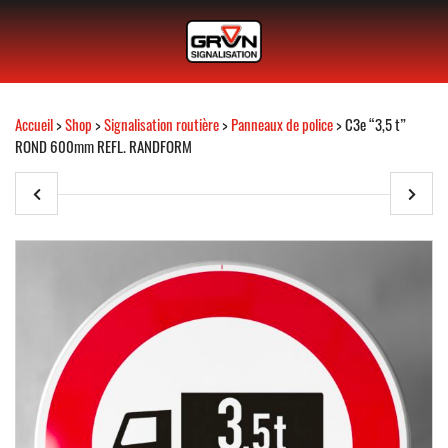
Accueil
>
Shop
>
Signalisation routière
>
Panneaux de police
> C3e “3,5 t”
ROND 600mm REFL. RANDFORM