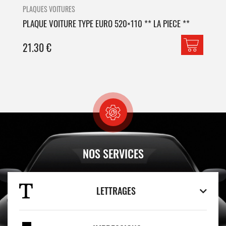
PLAQUES VOITURES
PLA
PLAQUE VOITURE TYPE EURO 520×110 ** LA PIECE **
PLA
21.30
€
42
NOS SERVICES
LETTRAGES