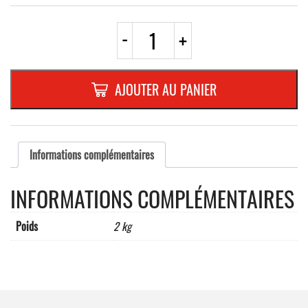
quantité
-
+
de
C3e
"3,5
t"
AJOUTER AU PANIER
ROND
600mm
REFL.
RANDFORM
Informations complémentaires
INFORMATIONS COMPLÉMENTAIRES
Poids
2 kg