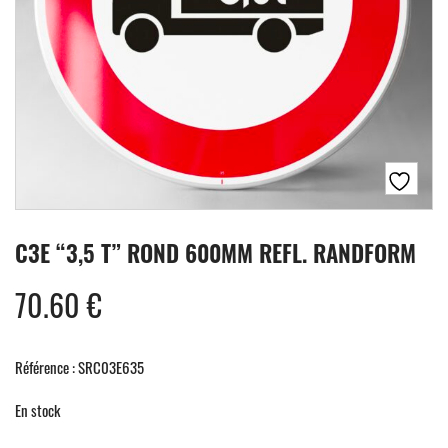
C3E “3,5 T” ROND 600MM REFL. RANDFORM
70.60
€
Référence : SRC03E635
En stock