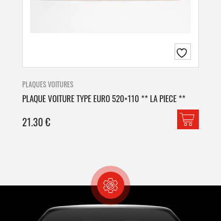
PLAQUES VOITURES
PLA
PLAQUE VOITURE TYPE EURO 520×110 ** LA PIECE **
PLA
21.30
€
42