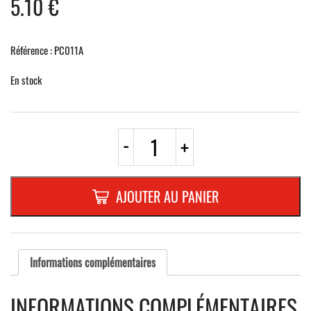
5.10
€
Référence : PC011A
En stock
quantité
-
+
de
BRIDE
MODELE
DUK
AJOUTER AU PANIER
55
mmEN
ACIER
GALVANISE
Informations complémentaires
INFORMATIONS COMPLÉMENTAIRES