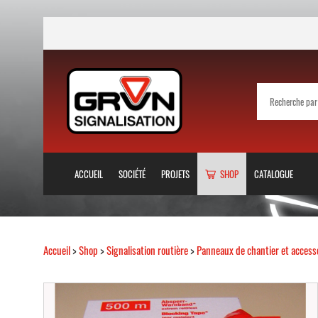
ACCUEIL
SOCIÉTÉ
PROJETS
SHOP
CATALOGUE
Accueil
>
Shop
>
Signalisation routière
>
Panneaux de chantier et access