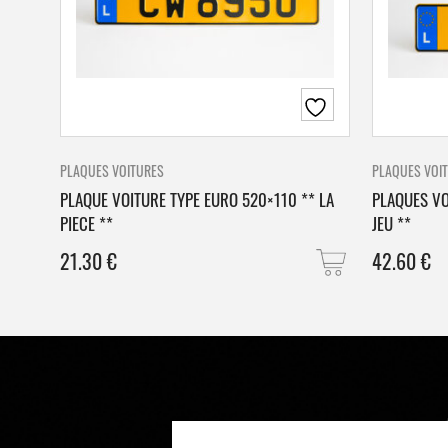
PLAQUES VOITURES
PLAQUES VOI
PLAQUE VOITURE TYPE EURO 520×110 ** LA
PLAQUES VO
PIECE **
JEU **
21.30
€
42.60
€