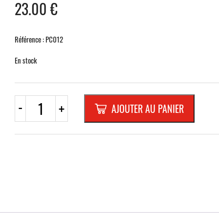
23.00
€
Référence : PC012
En stock
quantité
-
+
AJOUTER AU PANIER
de
BANDE
DE
CHANTIER
ROUGE/BLANC
500
mètres