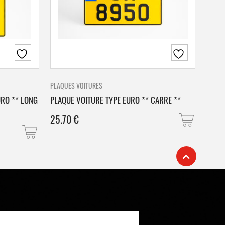
PLAQUES VOITURES
PLAQU
URO ** LONG
PLAQUE VOITURE TYPE EURO ** CARRE **
PLAQ
25.70
€
25.