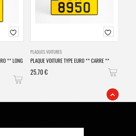
PLAQUES VOITURES
PLAQU
URO ** LONG
PLAQUE VOITURE TYPE EURO ** CARRE **
PLAQ
25.70
€
25.