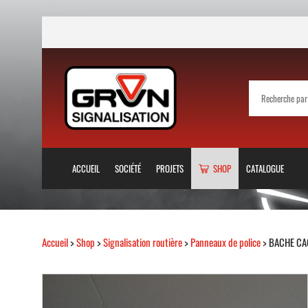
ACCUEIL
SOCIÉTÉ
PROJETS
SHOP
CATALOGUE
Accueil
>
Shop
>
Signalisation routière
>
Panneaux de police
> BACHE CA