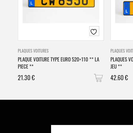
PLAQUES VOITURES
PLAQUES VOI
PLAQUE VOITURE TYPE EURO 520×110 ** LA
PLAQUES VO
PIECE **
JEU **
21.30
€
42.60
€