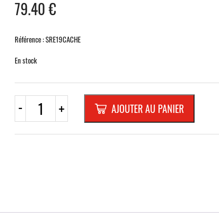
79.40
€
Référence : SRE19CACHE
En stock
quantité
-
+
AJOUTER AU PANIER
de
BACHE
CACHE
POUR
PANNEAU
E19
C.PROFIL
ARRÊT
SUPPRIME