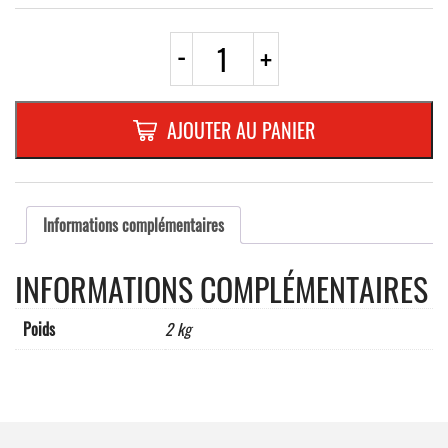
quantité
-
+
de
C3e
ROND
600mm
AJOUTER AU PANIER
REFL.
RANDFORM
Informations complémentaires
INFORMATIONS COMPLÉMENTAIRES
Poids
2 kg