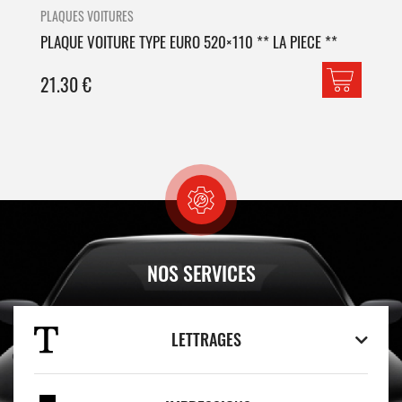
PLAQUES VOITURES
PLA
PLAQUE VOITURE TYPE EURO 520×110 ** LA PIECE **
PLA
21.30
€
42
NOS SERVICES
LETTRAGES