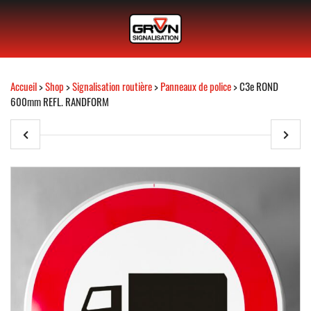
Accueil
>
Shop
>
Signalisation routière
>
Panneaux de police
> C3e ROND
600mm REFL. RANDFORM