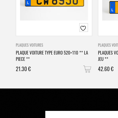
PLAQUES VOITURES
PLAQUES VOI
PLAQUE VOITURE TYPE EURO 520×110 ** LA
PLAQUES VO
PIECE **
JEU **
21.30
€
42.60
€