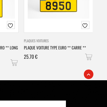
PLAQUES VOITURES
PLAQU
URO ** LONG
PLAQUE VOITURE TYPE EURO ** CARRE **
PLAQ
25.70
€
25.