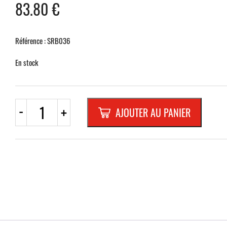
83.80
€
Référence : SRB036
En stock
quantité
-
+
AJOUTER AU PANIER
de
B3
CARRE
600mm
REFL.RANDFORM