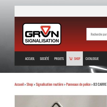
ACCUEIL
SOCIÉTÉ
PROJETS
SHOP
CATALOGUE
Accueil
>
Shop
>
Signalisation routière
>
Panneaux de police
> B3 CARR