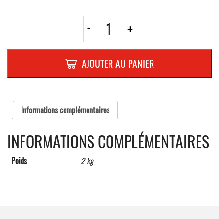
quantité
-
+
de
B3
CARRE
420mm
AJOUTER AU PANIER
REFL.RANDFORM
Informations complémentaires
INFORMATIONS COMPLÉMENTAIRES
Poids
2 kg