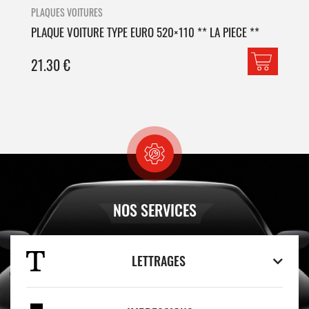
PLAQUES VOITURES
PLA
PLAQUE VOITURE TYPE EURO 520×110 ** LA PIECE **
PLA
21.30
€
42
NOS SERVICES
LETTRAGES