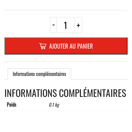
quantité
-
+
de
AUTOCOLLANT
ROND
200
AJOUTER AU PANIER
mm
"MASQUE
OBLIGATOIRE"
Informations complémentaires
INFORMATIONS COMPLÉMENTAIRES
Poids
0.1 kg