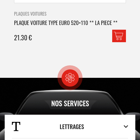
PLAQUES VOITURES
PLA
PLAQUE VOITURE TYPE EURO 520×110 ** LA PIECE **
PLA
21.30
€
42
NOS SERVICES
LETTRAGES