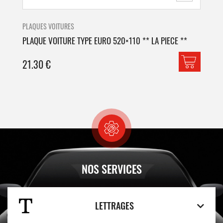
PLAQUES VOITURES
PLA
PLAQUE VOITURE TYPE EURO 520×110 ** LA PIECE **
PLA
21.30
€
42
NOS SERVICES
LETTRAGES