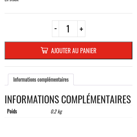
quantité
-
+
de
AUTOCOLLANT
TRIANGLE
100
AJOUTER AU PANIER
mm
"ATTENTION
TENSION"
Informations complémentaires
INFORMATIONS COMPLÉMENTAIRES
Poids
0.2 kg