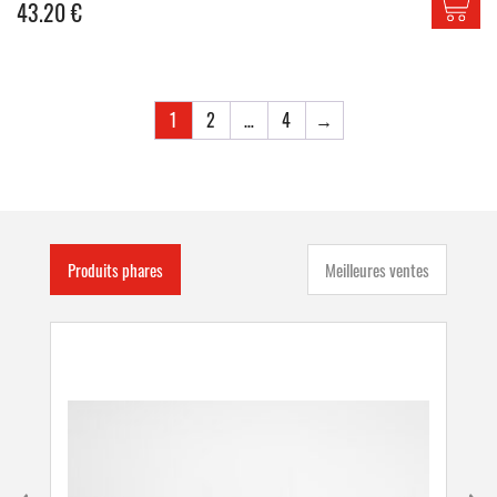
43.20
€
1
2
…
4
→
Produits phares
Meilleures ventes