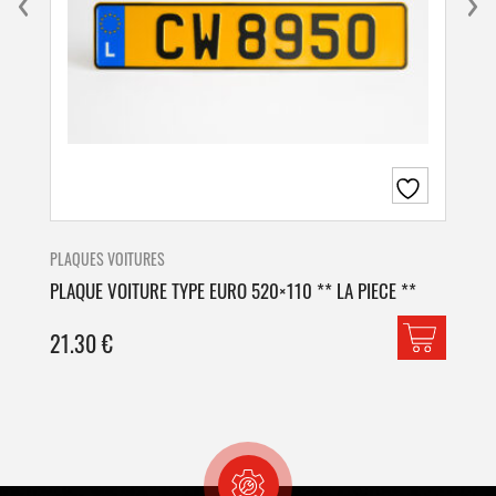
PLAQUES VOITURES
PLA
PLAQUE VOITURE TYPE EURO 520×110 ** LA PIECE **
PLA
21.30
€
42