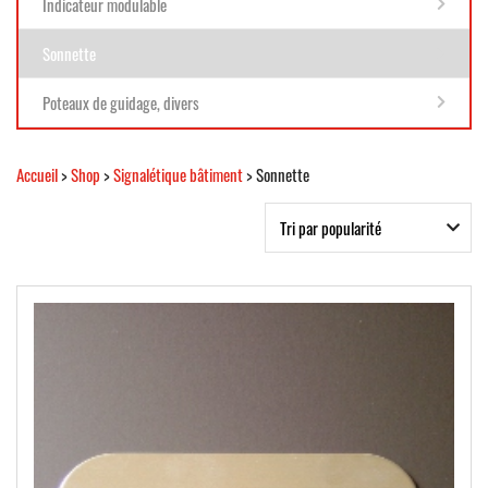
Indicateur modulable
Sonnette
Poteaux de guidage, divers
Accueil
>
Shop
>
Signalétique bâtiment
> Sonnette