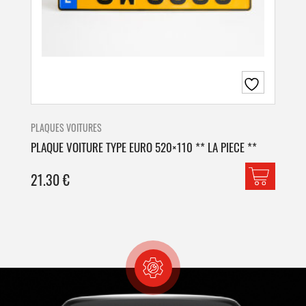
PLAQUES VOITURES
PLA
PLAQUE VOITURE TYPE EURO 520×110 ** LA PIECE **
PLA
21.30
€
42