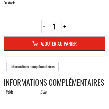
En stock
quantité
-
+
de
TREPIED
REPLIABLE
EN
AJOUTER AU PANIER
TOILE
900
mm
symbole
A,21
Informations complémentaires
texte
"MARQUAGE"
INFORMATIONS COMPLÉMENTAIRES
Poids
5 kg