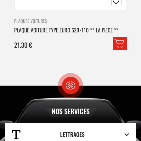
PLAQUES VOITURES
PLA
PLAQUE VOITURE TYPE EURO 520×110 ** LA PIECE **
PLA
21.30
€
42
NOS SERVICES
LETTRAGES