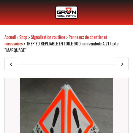
Accueil
>
Shop
>
Signalisation routière
>
Panneaux de chantier et
accessoires
> TREPIED REPLIABLE EN TOILE 900 mm symbole A,21 texte
“MARQUAGE”