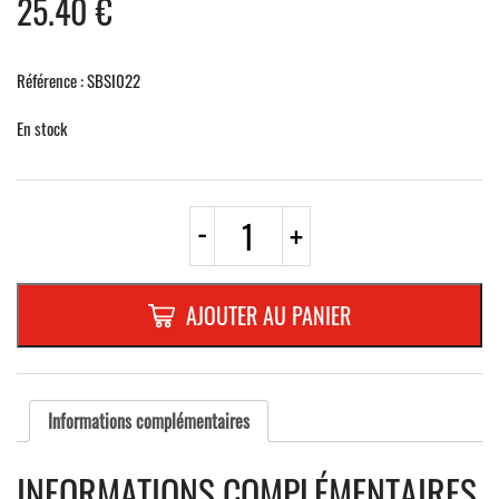
25.40
€
Référence : SBSI022
En stock
quantité
-
+
de
SUPPORT
EN
PLEXIGLAS
AJOUTER AU PANIER
NOIR
AVEC
RAINUREDIMENSIONS
250
x
Informations complémentaires
60
mm
INFORMATIONS COMPLÉMENTAIRES