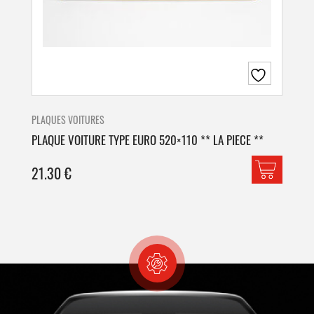
PLAQUES VOITURES
PLA
PLAQUE VOITURE TYPE EURO 520×110 ** LA PIECE **
PLA
21.30
€
42