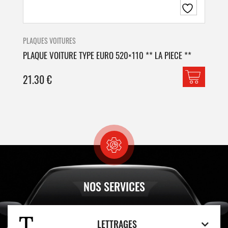
PLAQUES VOITURES
PLA
PLAQUE VOITURE TYPE EURO 520×110 ** LA PIECE **
PLA
21.30
€
42
NOS SERVICES
LETTRAGES