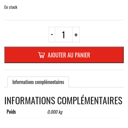
En stock
quantité
-
+
de
ROND
EN
ALUMINIUM
AJOUTER AU PANIER
PLAT
:
2
MM,DIAMETRE
:
Informations complémentaires
400
mm,"ACCES
INFORMATIONS COMPLÉMENTAIRES
INTERDIT
A
TOUT
Poids
0.000 kg
VEHICULE
MOTOR.
-