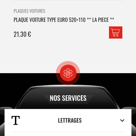
PLAQUES VOITURES
PLA
PLAQUE VOITURE TYPE EURO 520×110 ** LA PIECE **
PLA
21.30
€
42
NOS SERVICES
LETTRAGES