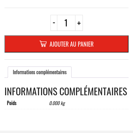
quantité
-
+
de
ROND
EN
ALUMINIUM
AJOUTER AU PANIER
PLAT
:
2
MM,DIAMETRE
:
Informations complémentaires
300
mm,"PICTO-
INFORMATIONS COMPLÉMENTAIRES
ACCES
INTERDIT"
Poids
0.000 kg