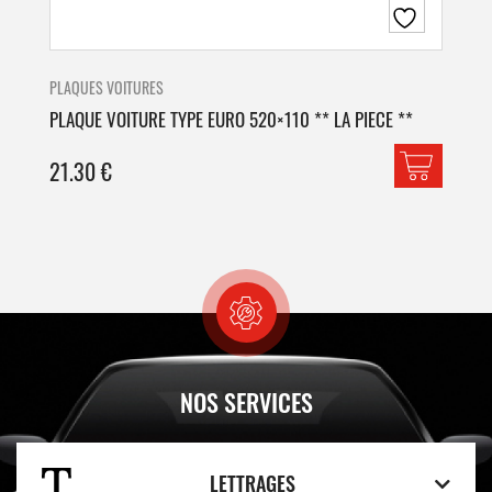
PLAQUES VOITURES
PLA
PLAQUE VOITURE TYPE EURO 520×110 ** LA PIECE **
PLA
21.30
€
42
NOS SERVICES
LETTRAGES