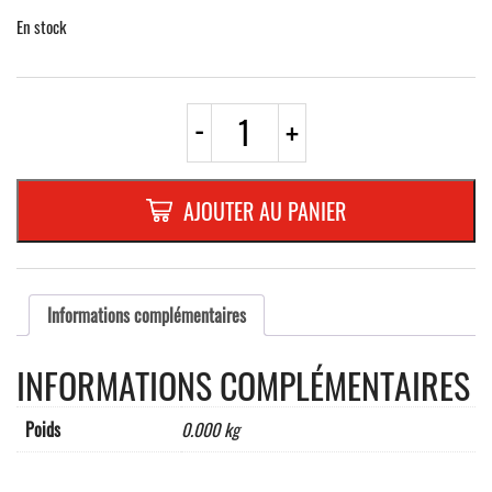
En stock
quantité
-
+
de
PLAQUE
"P
CLIENT"
AJOUTER AU PANIER
-
RECTANGLE
EN
ALUMINIUM
PLAT
Informations complémentaires
:
2
INFORMATIONS COMPLÉMENTAIRES
MM,DIMENSIONS:
410
x
Poids
0.000 kg
150
MM