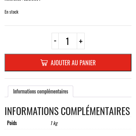
En stock
quantité
-
+
de
QUINTISSENZ
INOX
210
AJOUTER AU PANIER
x
150
mm
DIN
A5
Informations complémentaires
à
visser
INFORMATIONS COMPLÉMENTAIRES
avec
4
trous
Poids
1 kg