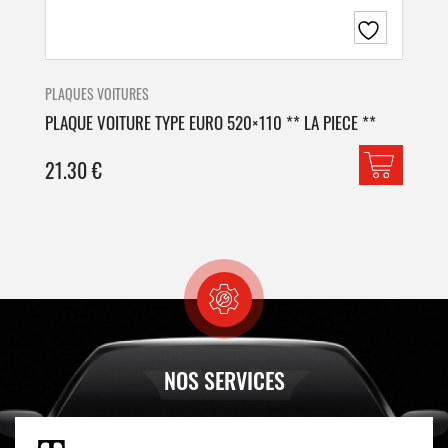
PLAQUES VOITURES
PLA
PLAQUE VOITURE TYPE EURO 520×110 ** LA PIECE **
PLA
21.30
€
42
NOS SERVICES